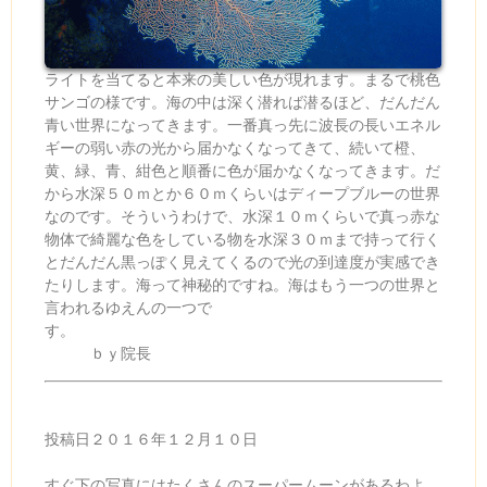
ライトを当てると本来の美しい色が現れます。まるで桃色
サンゴの様です。海の中は深く潜れば潜るほど、だんだん
青い世界になってきます。一番真っ先に波長の長いエネル
ギーの弱い赤の光から届かなくなってきて、続いて橙、
黄、緑、青、紺色と順番に色が届かなくなってきます。だ
から水深５０ｍとか６０ｍくらいはディープブルーの世界
なのです。そういうわけで、水深１０ｍくらいで真っ赤な
物体で綺麗な色をしている物を水深３０ｍまで持って行く
とだんだん黒っぽく見えてくるので光の到達度が実感でき
たりします。海って神秘的ですね。海はもう一つの世界と
言われるゆえんの一つで
す。
ｂｙ院長
投稿日２０１６年１２月１０日
すぐ下の写真にはたくさんのスーパームーンがあるわよ。