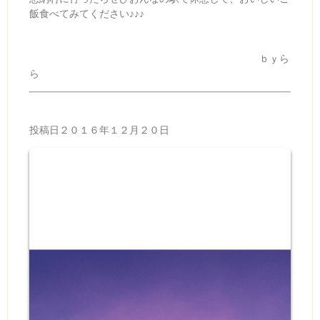
飯食べてみてください♪♪♪
ｂｙら
ら
投稿日２０１６年１２月２０日