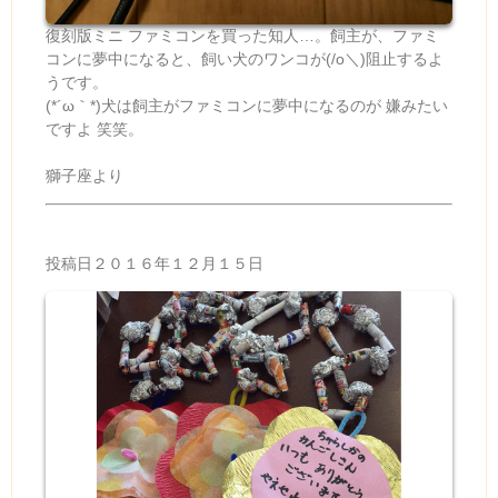
復刻版ミニ ファミコンを買った知人…。飼主が、ファミ
コンに夢中になると、飼い犬のワンコが(/o＼)阻止するよ
うです。
(*´ω｀*)犬は飼主がファミコンに夢中になるのが 嫌みたい
ですよ 笑笑。
獅子座より
投稿日２０１６年１２月１５日