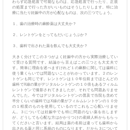
わらず応急処置で可能なものは、応急処置で行ったり、正規
の処置まで行った方がいいものはそうしたりします。特に治
療に当たり妊娠中の方が心配なものは、次の三つでしょう。
１、歯の治療時の麻酔薬は大丈夫か？
２、レントゲンをとってもだいじょうぶか？
３、歯科で出された薬を飲んでも大丈夫か？
大きく分けてこの３つがよく妊娠中の方から実際治療してい
て受ける質問です。結論から言えばこの三つとも大丈夫で
す。簡単に理由を述べますけれど１の麻酔に関しては歯科に
使う量くらいでは問題ないことがわかっています。２のレン
トゲンも同じです。レントゲンは１０年位前までほとんどの
歯科でX線の量がデジタルレントゲンの１０倍もあるフィルム
レントゲンで撮影されてきましたが、それでも問題ありませ
んでした。今ではデジタルレントゲンの普及で当院も含めて
半分くらいの歯科ではX線の量がフィルムレントゲンの１０分
の１程度のものを使用しているのでこれもご心配いりませ
ん。３については妊娠中でも特に問題のない薬を出します
が、どうしても心配な方はかかりつけの産婦人科からもらっ
てくださいと言います。結局は薬の名前は違っても歯科から
出される薬と同じ系統のものになります。だから３について