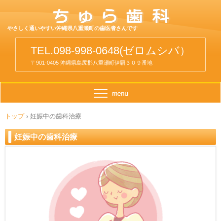
やさしく通いやすい沖縄県八重瀬町の歯医者さんです
TEL.098-998-0648(ゼロムシバ）
〒901-0405 沖縄県島尻郡八重瀬町伊覇３０９番地
トップ
›
妊娠中の歯科治療
妊娠中の歯科治療