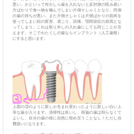
悪い。かといって何かしら歯を入れないと反対側の咬み易い
方ばかりで食べ物を噛んでしまい片側そしゃくとなり、同側
の歯の持ちが悪い。また片側そしゃくは片側ばかりの筋肉を
使ってしまい顔の変形、肩こり、頭痛、顎関節症の原因とな
ってしまう。これは取り外しの入れ歯にしても同じことが言
えます。そこでわたくしの歯ならインプラント（人工歯根）
にすると思います。
上図の③のように新しか生まれ変わったように新しい白い上
等な歯が入ります。清掃性は良いし、両脇の歯は削らなくて
よいし、自分の歯の様に自然に咬め言うことなし！ただし自
費扱いになります。