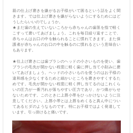
親の仕上げ磨きを嫌がるお子様がいて困るという話をよく聞
きます。では仕上げ磨きを嫌がらないようにするためにはど
うしたらいいのでしょうか。
★まだ歯の生えていないころから赤ちゃんの歯茎を指で軽く
こすって磨いてあげましょう。これを毎日繰り返すことで、
赤ちゃんはお口の中を触られることに慣れてきます。また保
護者が赤ちゃんのお口の中を触るのに慣れるという意味合い
もあります。
★仕上げ磨きには歯ブラシのヘッドの小さいものを使い、歯
ブラシの毛先が開かない程度に軽く歯に押し当て小刻みに磨
いてあげましょう。ヘッドの小さいものを使うのはお子様の
違和感を少なくするためと細かいところを磨きやすくするた
めです。毛先が開かない程度に軽く押し当てるのはこれくら
いの圧力が一番汚れが落ちやすい圧力であり、かつ痛がらせ
ないためです。このときに上唇小帯をひっかけないように注
意してください。上唇小帯とは上唇をめくると真ん中につい
てあるヒダのようなものです。特にお子様ではよく発達して
います。引っ掛けると痛いです。