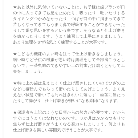
★あと以外に気付いていないことは、お子様は歯ブラシが口
の中に入ってきても息を止めたり、吸ったり、吐いたりする
タイミングつかめなかったり、つばが口の中に溜まってきて
苦しくなってきてもうまく鼻で呼吸することができなかった
りして嫌な思いをするという事です。そうなると仕上げ磨き
を嫌がったりします。うまく練習して上手にさせましょう。
あまり無理をせず根気よく練習することが大事です。
★こどもの機嫌のよい時を狙って仕上げ磨きをしましょう。
眠い時など子供の機嫌が悪い時は無理をして全部磨こうとし
ないで、一番虫歯のできやすい上の前歯だけ磨くとかして工
夫をしましょう。
★特に上の歯は見えにくく仕上げ磨きしにくいのでひざの上
などに寝転んでもらって磨いたりしてあげましょう。よく見
えない状態で磨いても汚れはきれいに落ちず、歯茎に当たっ
たりして痛がり、仕上げ磨きが嫌いになる原因になります。
★保護者も上記のような日頃からの努力が必要です。だから
すぐにはうまくはなれないのです。３か月はかかるつもりで
焦らず仕上げ磨きがうまくなる努力をしましょう。何よりも
仕上げ磨きを楽しい雰囲気で行うことが大事です。