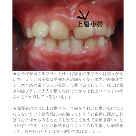
★お子様が磨く歯ブラシと仕上げ磨きの歯ブラシは別々が良
いでしょう。お子様は手先をきめ細かく使う能力が未発達で
少し大きめの歯ブラシが安定して磨けるでしょう。仕上げ磨
きの歯ブラシは大人が磨くわけですからそれよりヘッドの小
さいものが適しているといえます。
★保護者の方は仕上げ磨きをして歯をきれいに磨かなければ
ならないという使命感にのみ陥ってしまうと自然に顔がこわ
ばりお子様からみるととても恐ろしく見えて歯磨き嫌いにな
りやすいです。だから保護者はリラックスして優しい表情を
して、歌を歌ったりしながら磨いてあげましょう。