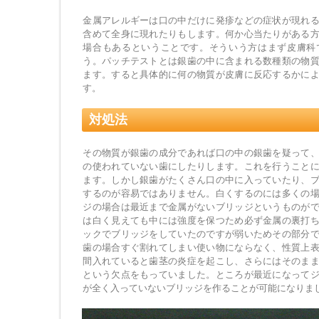
金属アレルギーは口の中だけに発疹などの症状が現れ
含めて全身に現れたりもします。何か心当たりがある
場合もあるということです。そういう方はまず皮膚科
う。パッチテストとは銀歯の中に含まれる数種類の物
ます。すると具体的に何の物質が皮膚に反応するかに
す。
対処法
その物質が銀歯の成分であれば口の中の銀歯を疑って
の使われていない歯にしたりします。これを行うこと
ます。しかし銀歯がたくさん口の中に入っていたり、
するのが容易ではありません。白くするのには多くの
ジの場合は最近まで金属がないブリッジというものが
は白く見えても中には強度を保つため必ず金属の裏打
ックでブリッジをしていたのですが弱いためその部分
歯の場合すぐ割れてしまい使い物にならなく、性質上
間入れていると歯茎の炎症を起こし、さらにはそのま
という欠点をもっていました。ところが最近になって
が全く入っていないブリッジを作ることが可能になり