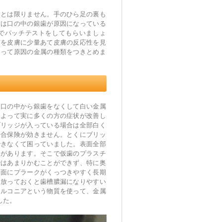
るとは限りません。手のひら足の裏も
方は口の中の銀歯が原因になっている
でパッチテストをしてもらいましょ
質を皮膚に少量あて皮膚の反応性を見
よって原因の金属の種類をつきとめま
、口の中から銀歯をなくして白い金属
によって実に多くの方の症状が改善し
ブリッジが入っている場合は全部白く
場合保険が効きません。とくにブリッ
できなくて困っていました。表面全部
ちがあります。そこで仮歯のプラスチ
ではあまりかむことができず、特に奥
表面にプラークがくっつきやすく長期
ま放っておくと歯槽膿漏になりやすい
ジルコニアという物質を使って、金属
ました。