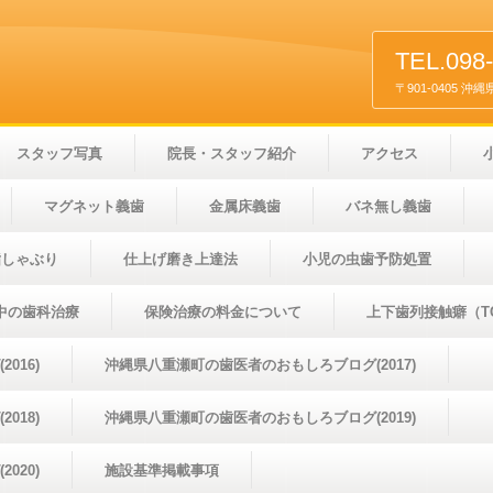
TEL.09
〒901-0405
スタッフ写真
院長・スタッフ紹介
アクセス
マグネット義歯
金属床義歯
バネ無し義歯
指しゃぶり
仕上げ磨き上達法
小児の虫歯予防処置
中の歯科治療
保険治療の料金について
上下歯列接触癖（T
016)
沖縄県八重瀬町の歯医者のおもしろブログ(2017)
018)
沖縄県八重瀬町の歯医者のおもしろブログ(2019)
020)
施設基準掲載事項