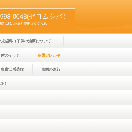
8-998-0648(ゼロムシバ）
 沖縄県島尻郡八重瀬町伊覇３０９番地
小児歯科（子供の治療について）
歯のそうじ
金属アレルギー
虫歯は感染症
虫歯の進行
CH）