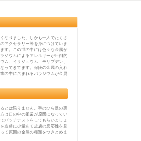
多くなりました、しかも一人でたくさ
ンのアクセサリー等を身につけていま
います。この世の中には色々な金属が
パラジウムによるアレルギーが圧倒的
ュウム、イリジュウム、モリブデン、
になってきてます。保険の金属の入れ
銀歯の中に含まれるパラジウムが金属
るとは限りません。手のひら足の裏
る方は口の中の銀歯が原因になってい
科でパッチテストをしてもらいましょ
質を皮膚に少量あて皮膚の反応性を見
よって原因の金属の種類をつきとめま