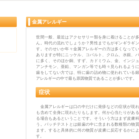
金属アレルギー
)
世間一般、最近はアクセサリー類を身に着けることが
ん。時代の流れでしょうか？男性までもがギンギラギ
す。そのせいか年々金属アレルギーの方は多くなって
ありますが特にニッケル、コバルト、クロム、水銀、
に多く、そのほか銅、すず、カドミウム、金、インジ
アンチモン、亜鉛、マンガン等でも時々見られるよう
歯をしてない方では、特に歯の詰め物に使われている
アレルギーの中で最も原因物質であることが多いです。
症状
金属アレルギーは口の中だけに発疹などの症状が現れ
も含めて全身に現れたりもします。何か心当たりがあ
る場合もあるということです。そういう方はまず皮膚
う。パッチテストとは銀歯の中に含まれる数種類の物
ます。すると具体的に何の物質が皮膚に反応するかに
す。